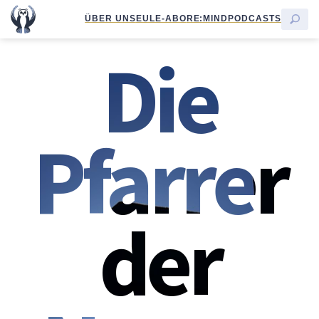
ÜBER UNS
EULE-ABO
RE:MIND
PODCASTS
Die
Pfarrer
der