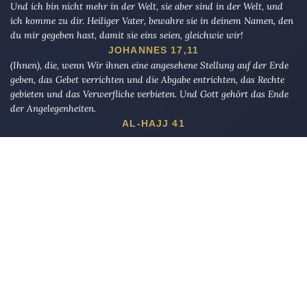
Und ich bin nicht mehr in der Welt, sie aber sind in der Welt, und
ich komme zu dir. Heiliger Vater, bewahre sie in deinem Namen, den
du mir gegeben hast, damit sie eins seien, gleichwie wir!
JOHANNES 17,11
(Ihnen), die, wenn Wir ihnen eine angesehene Stellung auf der Erde
geben, das Gebet verrichten und die Abgabe entrichten, das Rechte
gebieten und das Verwerfliche verbieten. Und Gott gehört das Ende
der Angelegenheiten.
AL-HAJJ 41
Die Eule
bietet Nachrichten und Meinungen zu Kirche, Politik und
Kultur, immer mit einem kritischen Blick aufgeschrieben für eine
neue Generation.
Über uns
Eule-Abo
FAQ
Podcasts
Re:mind
Newsletter
WIDERSTAND!
Kontakt
Werbung schalten
Suche