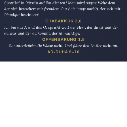
Spottlied in Rätseln auf ihn dichten? Man wird sagen: Wehe dem,
der sich bereichert mit fremdem Gut (wie lange noch?), der sich mit
Pfandgut beschwert!
CHABAKKUK 2,6
Ich bin das A und das O, spricht Gott der Herr, der da ist und der
da war und der da kommt, der Allmächtige.
OFFENBARUNG 1,8
So unterdrücke die Waise nicht, Und fahre den Bettler nicht an.
AD-DUHA 9–10
Die Eule
bietet Nachrichten und Meinungen zu Kirche, Politik und
Kultur, immer mit einem kritischen Blick aufgeschrieben für eine
neue Generation.
Über uns
Eule-Abo
FAQ
Podcasts
Re:mind
Newsletter
WIDERSTAND!
Kontakt
Werbung schalten
Suche