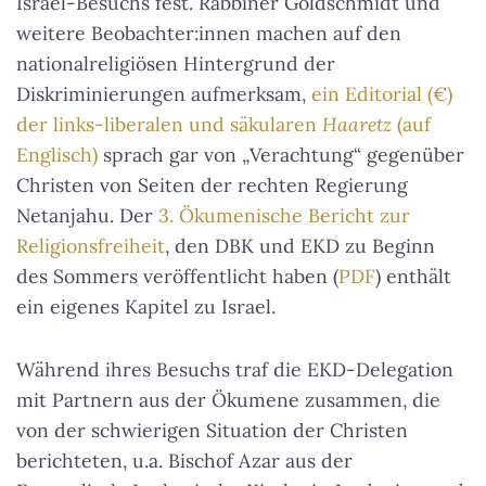
Israel-Besuchs fest. Rabbiner Goldschmidt und
weitere Beobachter:innen machen auf den
nationalreligiösen Hintergrund der
Diskriminierungen aufmerksam,
ein Editorial (€)
der links-liberalen und säkularen
Haaretz
(auf
Englisch)
sprach gar von
„Verachtung“ gegenüber
Christen von Seiten der rechten Regierung
Netanjahu
. Der
3. Ökumenische Bericht zur
Religionsfreiheit
, den DBK und EKD zu Beginn
des Sommers veröffentlicht haben (
PDF
) enthält
ein eigenes Kapitel zu Israel.
Während ihres Besuchs traf die EKD-Delegation
mit Partnern aus der Ökumene zusammen, die
von der schwierigen Situation der Christen
berichteten, u.a. Bischof Azar aus der