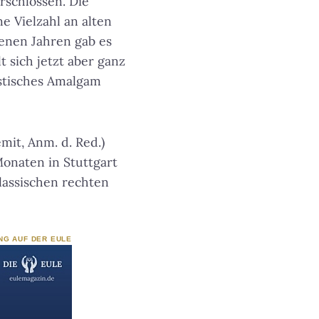
rschlossen. Die
e Vielzahl an alten
genen Jahren gab es
t sich jetzt aber ganz
stisches Amalgam
it, Anm. d. Red.)
Monaten in Stuttgart
lassischen rechten
NG AUF DER EULE