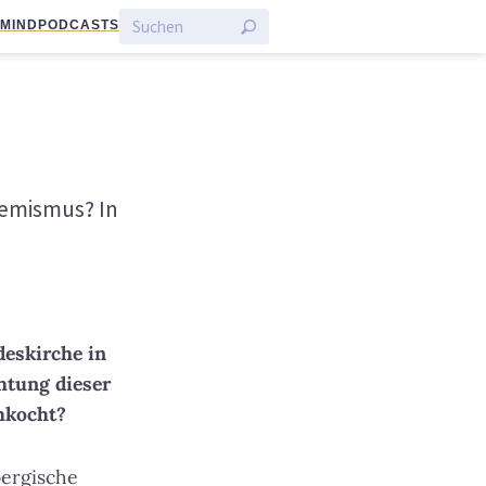
:MIND
PODCASTS
remismus? In
deskirche in
htung dieser
chkocht?
bergische