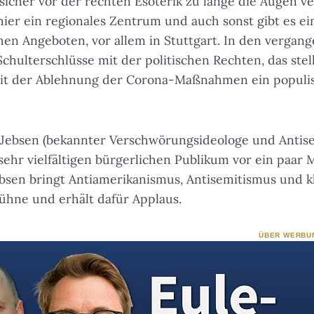
 sicher vor der rechten Esoterik zu lange die Augen ve
ier ein regionales Zentrum und auch sonst gibt es ein
en Angeboten, vor allem in Stuttgart. In den vergan
hulterschlüsse mit der politischen Rechten, das stell
 mit der Ablehnung der Corona-Maßnahmen ein populi
Jebsen (bekannter Verschwörungsideologe und Antisem
sehr vielfältigen bürgerlichen Publikum vor ein paar 
Jebsen bringt Antiamerikanismus, Antisemitismus und k
ühne und erhält dafür Applaus.
ÜBER WERBU