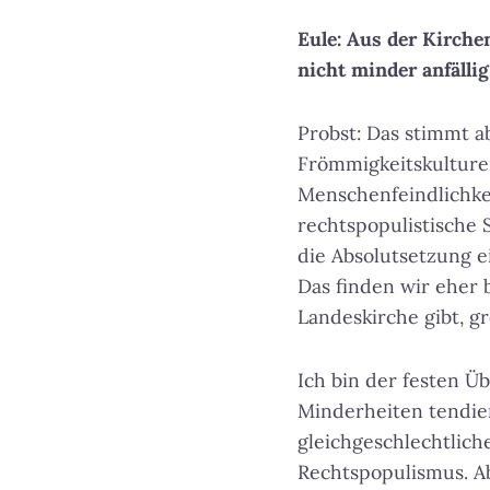
Eule: Aus der Kirche
nicht minder anfälli
Probst: Das stimmt a
Frömmigkeitskulture
Menschenfeindlichkei
rechtspopulistische 
die Absolutsetzung e
Das finden wir eher 
Landeskirche gibt, g
Ich bin der festen Ü
Minderheiten tendier
gleichgeschlechtlich
Rechtspopulismus. A