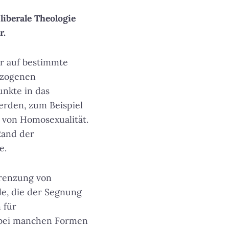
liberale Theologie
r.
er auf bestimmte
ezogenen
unkte in das
erden, zum Beispiel
g von Homosexualität.
Rand der
e.
grenzung von
le, die der Segnung
 für
s bei manchen Formen