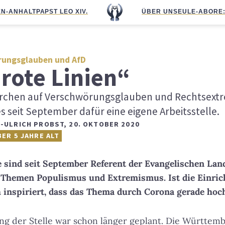
N-ANHALT
PAPST LEO XIV.
ÜBER UNS
EULE-ABO
RE
rungsglauben und AfD
 rote Linien“
Kirchen auf Verschwörungsglauben und Rechtsext
 seit September dafür eine eigene Arbeitsstelle.
S-ULRICH PROBST
,
20. OKTOBER 2020
BER 5 JAHRE ALT
ie sind seit September Referent der Evangelischen Lan
 Themen Populismus und Extremismus. Ist die Einric
h inspiriert, dass das Thema durch Corona gerade ho
ung der Stelle war schon länger geplant. Die Württem