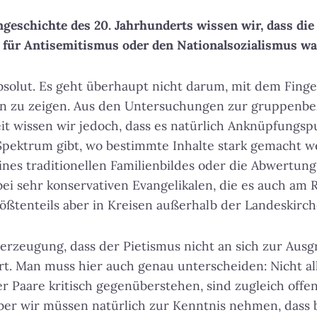
ngeschichte des 20. Jahrhunderts wissen wir, dass die 
g für Antisemitismus oder den Nationalsozialismus wa
bsolut. Es geht überhaupt nicht darum, mit dem Fing
n zu zeigen. Aus den Untersuchungen zur gruppenb
t wissen wir jedoch, dass es natürlich Anknüpfungsp
Spektrum gibt, wo bestimmte Inhalte stark gemacht w
ines traditionellen Familienbildes oder die Abwertun
bei sehr konservativen Evangelikalen, die es auch am 
rößtenteils aber in Kreisen außerhalb der Landeskirch
berzeugung, dass der Pietismus nicht an sich zur Aus
t. Man muss hier auch genau unterscheiden: Nicht al
er Paare kritisch gegenüberstehen, sind zugleich offen
ber wir müssen natürlich zur Kenntnis nehmen, das