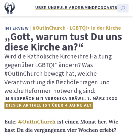
ÜBER UNS
EULE-ABO
RE:MIND
PODCASTS
#OutInChurch - LGBTQI+ in der Kirche
INTERVIEW
„Gott, warum tust Du uns
diese Kirche an?“
Wird die Katholische Kirche ihre Haltung
gegenüber LGBTQI* ändern? Was
#OutInChurch bewegt hat, welche
Verantwortung die Bischöfe tragen und
welche Reformen notwendig sind:
IM GESPRÄCH MIT VERONIKA GRÄWE
,
7. MÄRZ 2022
DIESER ARTIKEL IST ÜBER 4 JAHRE ALT
Eule:
#OutInChurch
ist einen Monat her. Wie
hast Du die vergangenen vier Wochen erlebt?