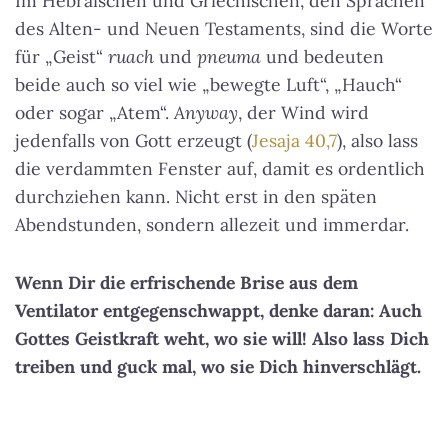
Im Hebräischen und Griechischen, den Sprachen
des Alten- und Neuen Testaments, sind die Worte
für „Geist“
ruach
und
pneuma
und bedeuten
beide auch so viel wie „bewegte Luft“, „Hauch“
oder sogar „Atem“.
Anyway
, der Wind wird
jedenfalls von Gott erzeugt (
Jesaja 40,7
), also lass
die verdammten Fenster auf, damit es ordentlich
durchziehen kann. Nicht erst in den späten
Abendstunden, sondern allezeit und immerdar.
Wenn Dir die erfrischende Brise aus dem
Ventilator entgegenschwappt, denke daran: Auch
Gottes Geistkraft weht, wo sie will! Also lass Dich
treiben und guck mal, wo sie Dich hinverschlägt.