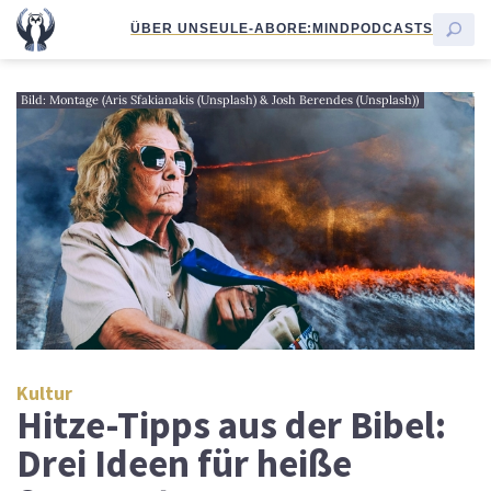
ÜBER UNS
EULE-ABO
RE:MIND
PODCASTS
Bild: Montage (Aris Sfakianakis (Unsplash) & Josh Berendes (Unsplash))
Kultur
Hitze-Tipps aus der Bibel:
Drei Ideen für heiße