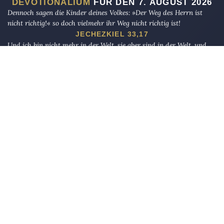
DEVOTIONALIUM
FÜR DEN 7. AUGUST 2026
Dennoch sagen die Kinder deines Volkes: »Der Weg des Herrn ist
nicht richtig!« so doch vielmehr ihr Weg nicht richtig ist!
JECHEZKIEL 33,17
Und ich bin nicht mehr in der Welt, sie aber sind in der Welt, und
ich komme zu dir. Heiliger Vater, bewahre sie in deinem Namen, den
du mir gegeben hast, damit sie eins seien, gleichwie wir!
JOHANNES 17,11
(Ihnen), die, wenn Wir ihnen eine angesehene Stellung auf der Erde
geben, das Gebet verrichten und die Abgabe entrichten, das Rechte
gebieten und das Verwerfliche verbieten. Und Gott gehört das Ende
der Angelegenheiten.
AL-HAJJ 41
Die Eule
bietet Nachrichten und Meinungen zu Kirche, Politik und
Kultur, immer mit einem kritischen Blick aufgeschrieben für eine
neue Generation.