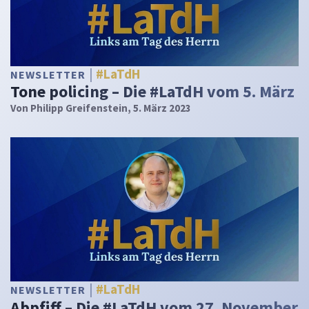
#LaTdH
NEWSLETTER
Tone policing – Die #LaTdH vom 5. März
Von
Philipp Greifenstein
, 5. März 2023
#LaTdH
NEWSLETTER
Abpfiff – Die #LaTdH vom 27. November