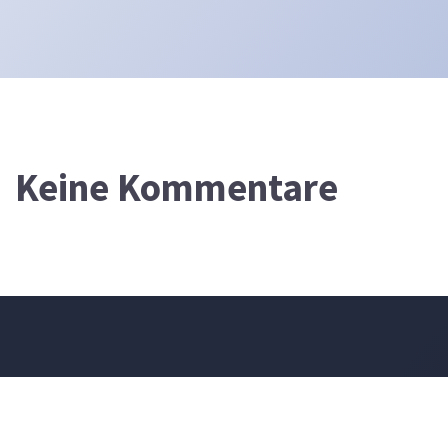
Keine Kommentare
DEVOTIONALIUM
FÜR DEN 8. AUGUST 2026
Werden nicht diese alle einen Spruch über ihn machen und ein
Spottlied in Rätseln auf ihn dichten? Man wird sagen: Wehe dem,