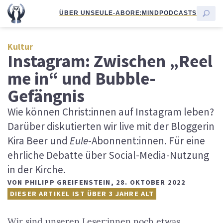
ÜBER UNS
EULE-ABO
RE:MIND
PODCASTS
Kultur
Instagram: Zwischen „Reel
me in“ und Bubble-
Gefängnis
Wie können Christ:innen auf Instagram leben?
Darüber diskutierten wir live mit der Bloggerin
Kira Beer und
Eule
-Abonnent:innen. Für eine
ehrliche Debatte über Social-Media-Nutzung
in der Kirche.
VON
PHILIPP GREIFENSTEIN
,
28. OKTOBER 2022
DIESER ARTIKEL IST ÜBER 3 JAHRE ALT
Wir sind unseren Leser:innen noch etwas