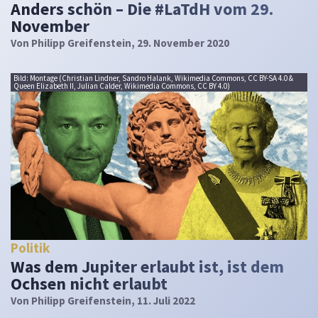
Anders schön – Die #LaTdH vom 29.
November
Von
Philipp Greifenstein
, 29. November 2020
Bild: Montage (Christian Lindner, Sandro Halank, Wikimedia Commons, CC BY-SA 4.0 &
Queen Elizabeth II, Julian Calder, Wikimedia Commons, CC BY 4.0)
Politik
Was dem Jupiter erlaubt ist, ist dem
Ochsen nicht erlaubt
Von
Philipp Greifenstein
, 11. Juli 2022