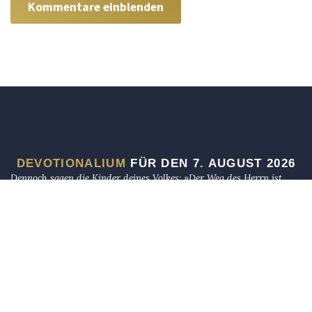
Kommentare einblenden
DEVOTIONALIUM
FÜR DEN 7. AUGUST 2026
Dennoch sagen die Kinder deines Volkes: »Der Weg des Herrn ist
nicht richtig!« so doch vielmehr ihr Weg nicht richtig ist!
JECHEZKIEL 33,17
Und ich bin nicht mehr in der Welt, sie aber sind in der Welt, und
ich komme zu dir. Heiliger Vater, bewahre sie in deinem Namen, den
du mir gegeben hast, damit sie eins seien, gleichwie wir!
JOHANNES 17,11
(Ihnen), die, wenn Wir ihnen eine angesehene Stellung auf der Erde
geben, das Gebet verrichten und die Abgabe entrichten, das Rechte
gebieten und das Verwerfliche verbieten. Und Gott gehört das Ende