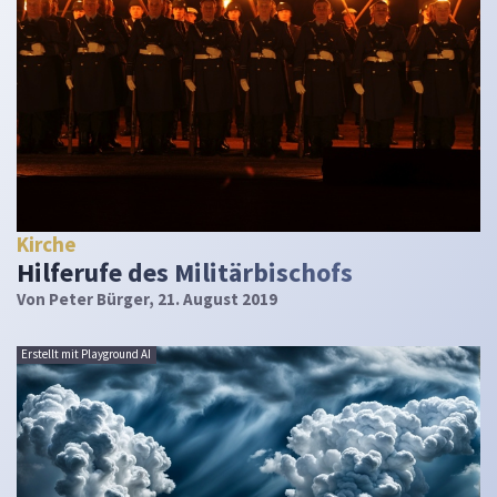
Kirche
Hilferufe des Militärbischofs
Von
Peter Bürger
, 21. August 2019
Erstellt mit Playground AI