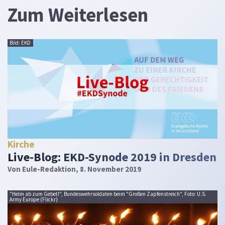
Zum Weiterlesen
Bild: EKD
Kirche
Live-Blog: EKD-Synode 2019 in Dresden
Von
Eule-Redaktion
, 8. November 2019
"Helm ab zum Gebet!", Bundeswehrsoldaten beim "Großen Zapfenstreich", Foto: U.S.
Army Europe (Flickr)