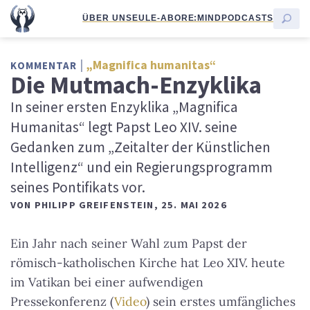
ÜBER UNS
EULE-ABO
RE:MIND
PODCASTS
„Magnifica humanitas“
KOMMENTAR
Die Mutmach-Enzyklika
In seiner ersten Enzyklika „Magnifica
Humanitas“ legt Papst Leo XIV. seine
Gedanken zum „Zeitalter der Künstlichen
Intelligenz“ und ein Regierungsprogramm
seines Pontifikats vor.
VON
PHILIPP GREIFENSTEIN
,
25. MAI 2026
Ein Jahr nach seiner Wahl zum Papst der
römisch-katholischen Kirche hat Leo XIV. heute
im Vatikan bei einer aufwendigen
Pressekonferenz (
Video
) sein erstes umfängliches