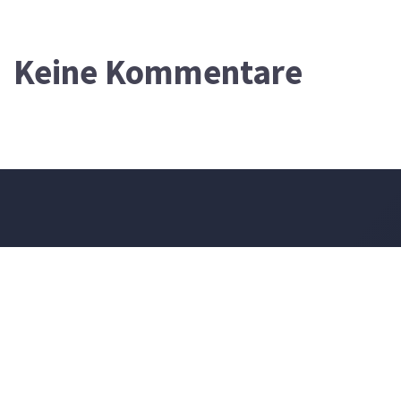
Keine Kommentare
DEVOTIONALIUM
FÜR DEN 8. AUGUST 2026
Werden nicht diese alle einen Spruch über ihn machen und ein
Spottlied in Rätseln auf ihn dichten? Man wird sagen: Wehe dem,
der sich bereichert mit fremdem Gut (wie lange noch?), der sich mit
Pfandgut beschwert!
CHABAKKUK 2,6
Ich bin das A und das O, spricht Gott der Herr, der da ist und der
da war und der da kommt, der Allmächtige.