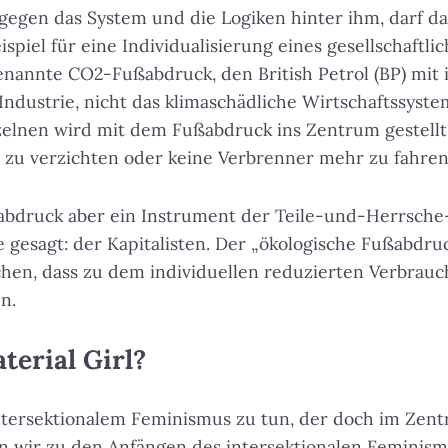
egen das System und die Logiken hinter ihm, darf da
ispiel für eine Individualisierung eines gesellschaftli
enannte CO2-Fußabdruck, den British Petrol (BP) mit 
e Industrie, nicht das klimaschädliche Wirtschaftssyst
elnen wird mit dem Fußabdruck ins Zentrum gestellt. 
n zu verzichten oder keine Verbrenner mehr zu fahren
abdruck aber ein Instrument der Teile-und-Herrsche-
 gesagt: der Kapitalisten. Der „ökologische Fußabdruc
hen, dass zu dem individuellen reduzierten Verbra
n.
terial Girl?
intersektionalem Feminismus zu tun, der doch im Ze
 wir zu den Anfängen des intersektionalen Feminism