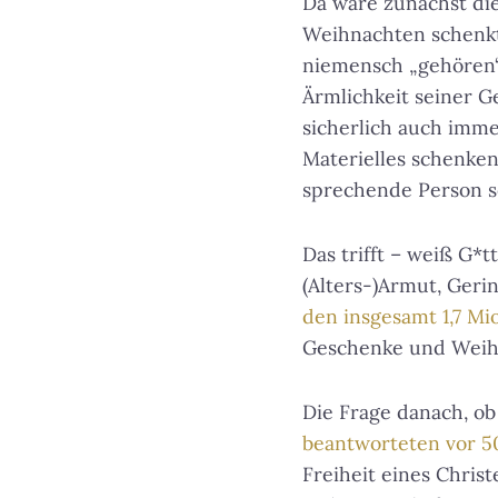
Da wäre zunächst die 
Weihnachten schenkt 
niemensch „gehören“.
Ärmlichkeit seiner G
sicherlich auch imm
Materielles schenken 
sprechende Person se
Das trifft – weiß G*t
(Alters-)Armut, Geri
den insgesamt 1,7 Mi
Geschenke und Weih
Die Frage danach, ob
beantworteten vor 50
Freiheit eines Chris