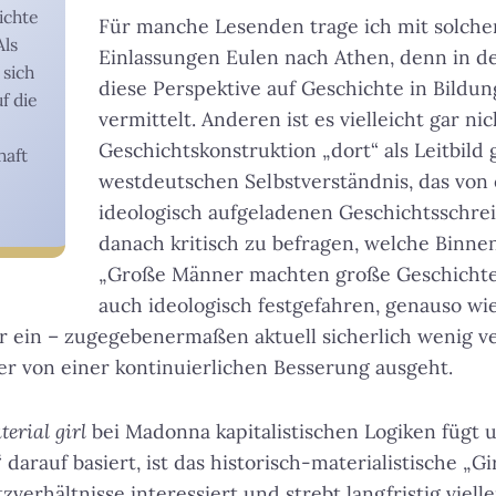
ichte
Für manche Lesenden trage ich mit solche
Als
Einlassungen Eulen nach Athen, denn in 
 sich
diese Perspektive auf Geschichte in Bildu
f die
vermittelt. Anderen ist es vielleicht gar nic
Geschichtskonstruktion „dort“ als Leitbild 
haft
westdeutschen Selbstverständnis, das von 
ideologisch aufgeladenen Geschichtsschrei
danach kritisch zu befragen, welche Binnen
„Große Männer machten große Geschichte“
auch ideologisch festgefahren, genauso wi
er ein – zugegebenermaßen aktuell sicherlich wenig ve
der von einer kontinuierlichen Besserung ausgeht.
terial girl
bei Madonna kapitalistischen Logiken fügt 
darauf basiert, ist das historisch-materialistische „Gi
erhältnisse interessiert und strebt langfristig vielle