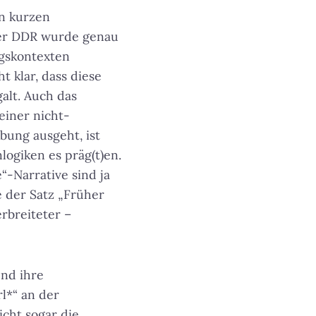
n kurzen
der DDR wurde genau
ngskontexten
ht klar, dass diese
galt. Auch das
einer nicht-
bung ausgeht, ist
logiken es präg(t)en.
-Narrative sind ja
e der Satz „Früher
rbreiteter –
und ihre
rl*“ an der
icht sogar die