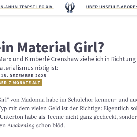
N-ANHALT
PAPST LEO XIV.
ÜBER UNS
EULE-ABO
RE
ein Material Girl?
Marx und Kimberlé Crenshaw ziehe ich in Richtun
terialismus nötig ist:
,
15. DEZEMBER 2025
BER 7 MONATE ALT
Girl“ von Madonna habe im Schulchor kennen- und au
yp mit dem vielen Geld ist der Richtige: Eigentlich sol
 Unterton habe als Teenie nicht ganz gecheckt, sonde
hen
Awakening
schon blöd.