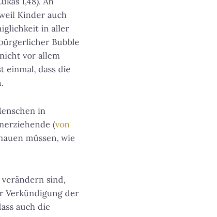
ukas 1,48). An
 weil Kinder auch
lichkeit in aller
bürgerlicher Bubble
icht vor allem
t einmal, dass die
.
 Menschen in
nerziehende (
von
chauen müssen, wie
 verändern sind,
er Verkündigung der
ass auch die