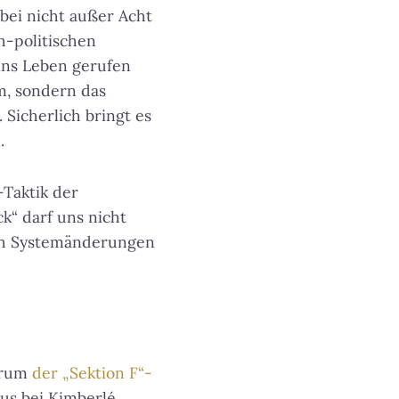
bei nicht außer Acht
ch-politischen
ins Leben gerufen
em, sondern das
Sicherlich bringt es
.
Taktik der
k“ darf uns nicht
uch Systemänderungen
ntrum
der „Sektion F“-
us bei Kimberlé