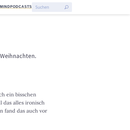
:MIND
PODCASTS
g Weihnachten.
ch ein bisschen
l das alles ironisch
rn fand das auch vor