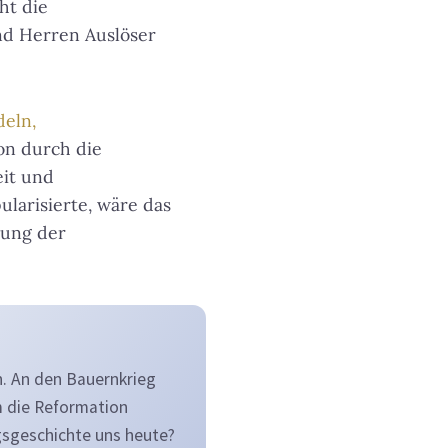
ht die
nd Herren Auslöser
deln,
ion durch die
eit und
larisierte, wäre das
rung der
n. An den Bauernkrieg
 die Reformation
gsgeschichte uns heute?