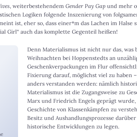
ives
, weiterbestehendem
Gender Pay Gap
und mehr o
listischen Logiken folgende Inszenierung von folgsamer
eint ist, eher so, dass einer*m das Lachen im Halse s
ial Girl“ auch das komplette Gegenteil heißen!
Denn Materialismus ist nicht nur das, was b
Weihnachten bei Hoppenstedts an unzähli
Geschenkverpackungen im Flur offensichtli
Fixierung darauf, möglichst viel zu haben 
anders verstanden werden: nämlich histori
Materialismus ist die Zugangsweise zu Gesc
Marx und Friedrich Engels geprägt wurde, 
Geschichte von Klassenkämpfen zu versteh
Besitz und Aushandlungsprozesse darüber a
historische Entwicklungen zu legen.
he