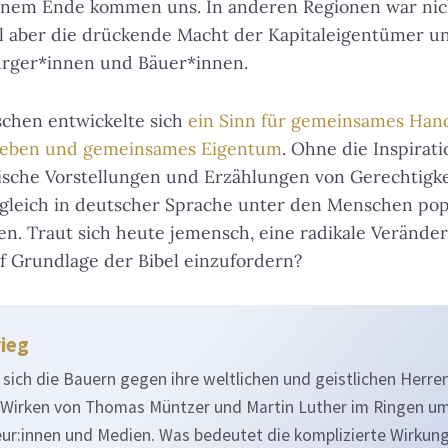
einem Ende kommen uns. In anderen Regionen war nic
hl aber die drückende Macht der Kapitaleigentümer u
ürger*innen und Bäuer*innen.
schen entwickelte sich
ein Sinn für gemeinsames Han
 Leben und gemeinsames Eigentum
. Ohne die Inspirat
lische Vorstellungen und Erzählungen von Gerechtigk
gleich in deutscher Sprache unter den Menschen popu
n. Traut sich heute jemensch, eine radikale Verände
uf Grundlage der Bibel einzufordern?
ieg
sich die Bauern gegen ihre weltlichen und geistlichen Herre
Wirken von Thomas Müntzer und Martin Luther im Ringen um
teur:innen und Medien. Was bedeutet die komplizierte Wirkun