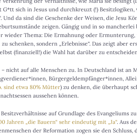
Verkehrung der Verhältnisse, wie Maria sie besingt (L
G*tt sich in Jesus und durchkreuzt (!) Besitzlogiken,
 Und da sind die Geschenke der Weisen, die Jesu König
eburtsumstände zeigen. Gängig und in so mancherlei 
er wieder Thema: Die Ermahnung oder Ermunterung, n
zu schenken, sondern „Erlebnisse“. Das zeigt aber ers
lbst (finanziell!) die Wahl hat darüber zu entscheiden
t – nicht auf alle Menschen zu. In Deutschland ist an
ngverdiener*innen, Bürgergeldempfänger*innen, Allei
o. sind etwa 80% Mütter
) zu denken, die überhaupt s
nachtsessen aussehen können.
 Besitzverhältnisse auf Grundlage des Evangeliums zu
0 Jahren „die Bauern“ sehr eindeutig mit „Ja“
. Aus d
tenmenschen der Reformation zogen sie den Schluss, d