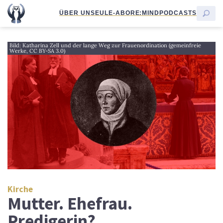
ÜBER UNS
EULE-ABO
RE:MIND
PODCASTS
Bild: Katharina Zell und der lange Weg zur Frauenordination (gemeinfreie
Werke, CC BY-SA 3.0)
Kirche
Mutter. Ehefrau.
Predigerin?