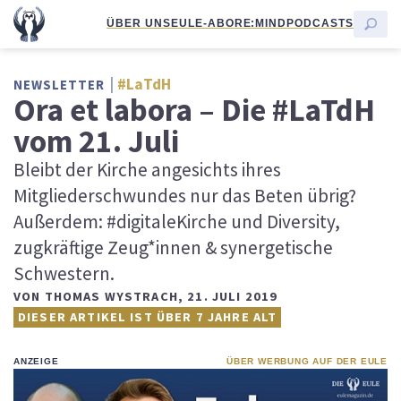
ÜBER UNS
EULE-ABO
RE:MIND
PODCASTS
#LaTdH
NEWSLETTER
Ora et labora – Die #LaTdH
vom 21. Juli
Bleibt der Kirche angesichts ihres
Mitgliederschwundes nur das Beten übrig?
Außerdem: #digitaleKirche und Diversity,
zugkräftige Zeug*innen & synergetische
Schwestern.
VON
THOMAS WYSTRACH
,
21. JULI 2019
DIESER ARTIKEL IST ÜBER 7 JAHRE ALT
ANZEIGE
ÜBER WERBUNG AUF DER EULE