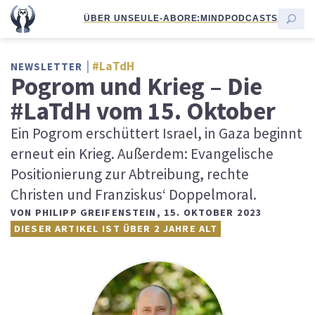
ÜBER UNS
EULE-ABO
RE:MIND
PODCASTS
#LaTdH
NEWSLETTER
Pogrom und Krieg – Die
#LaTdH vom 15. Oktober
Ein Pogrom erschüttert Israel, in Gaza beginnt
erneut ein Krieg. Außerdem: Evangelische
Positionierung zur Abtreibung, rechte
Christen und Franziskus‘ Doppelmoral.
VON
PHILIPP GREIFENSTEIN
,
15. OKTOBER 2023
DIESER ARTIKEL IST ÜBER 2 JAHRE ALT