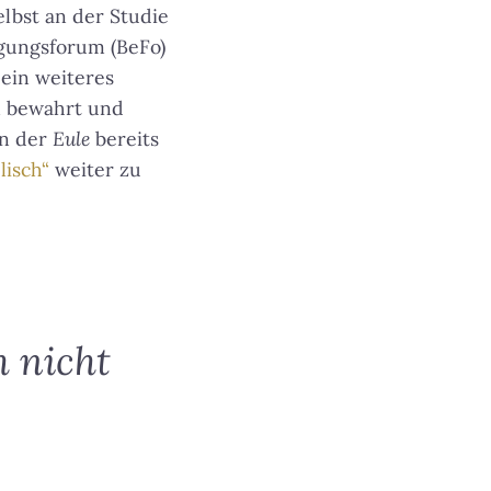
elbst an der Studie
igungsforum (BeFo)
 ein weiteres
en bewahrt und
in der
Eule
bereits
isch“
weiter zu
h nicht