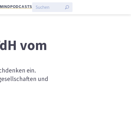
:MIND
PODCASTS
aTdH vom
chdenken ein.
lgesellschaften und