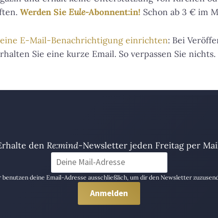
ften.
Werden Sie
Eule
-Abonnent:in!
Schon ab 3 € im Mo
 eine E-Mail-Benachrichtigung einrichten
: Bei Veröff
erhalten Sie eine kurze Email. So verpassen Sie nichts.
Erhalte den
Re:mind
-Newsletter jeden Freitag per Mail
 benutzen deine Email-Adresse ausschließlich, um dir den Newsletter zuzusen