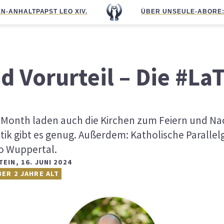
N-ANHALT
PAPST LEO XIV.
ÜBER UNS
EULE-ABO
RE
d Vorurteil – Die #L
Month laden auch die Kirchen zum Feiern und Na
itik gibt es genug. Außerdem: Katholische Paralle
Ho Wuppertal.
TEIN
,
16. JUNI 2024
BER 2 JAHRE ALT