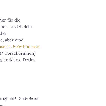
er für die
er ist vielleicht
 der
re, aber eine
nseres
Eule
-Podcasts
M“-Forscherinnen)
g“
, erklärte Detlev
möglicht!
Die Eule
ist
er