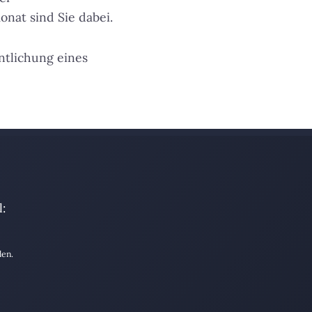
nat sind Sie dabei.
entlichung eines
:
den.