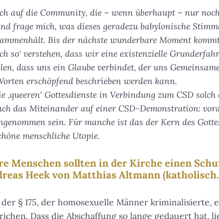
h auf die Community, die – wenn überhaupt – nur noch
nd frage mich, was dieses geradezu babylonische Sti
ammenhält. Bis der nächste wunderbare Moment kommt,
ch so‘ verstehen, dass wir eine existenzielle Grunderfahr
eilen, dass uns ein Glaube verbindet, der uns Gemeinsa
n Worten erschöpfend beschrieben werden kann.
die ‚queeren‘ Gottesdienste in Verbindung zum CSD solch
nfach das Miteinander auf einer CSD-Demonstration: vor
genommen sein. Für manche ist das der Kern des Gotte
schöne menschliche Utopie.
re Menschen sollten in der Kirche einen Sch
reas Heek von Matthias Altmann (katholisch.
der § 175, der homosexuelle Männer kriminalisierte, 
richen. Dass die Abschaffung so lange gedauert hat, li