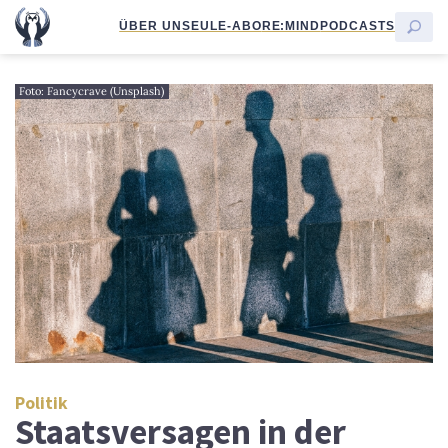
ÜBER UNS
EULE-ABO
RE:MIND
PODCASTS
Foto: Fancycrave (Unsplash)
Politik
Staatsversagen in der