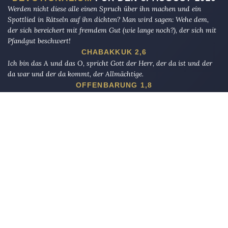
Werden nicht diese alle einen Spruch über ihn machen und ein
Spottlied in Rätseln auf ihn dichten? Man wird sagen: Wehe dem,
der sich bereichert mit fremdem Gut (wie lange noch?), der sich mit
Pfandgut beschwert!
CHABAKKUK 2,6
Ich bin das A und das O, spricht Gott der Herr, der da ist und der
da war und der da kommt, der Allmächtige.
OFFENBARUNG 1,8
So unterdrücke die Waise nicht, Und fahre den Bettler nicht an.
AD-DUHA 9–10
Die Eule
bietet Nachrichten und Meinungen zu Kirche, Politik und
Kultur, immer mit einem kritischen Blick aufgeschrieben für eine
neue Generation.
Über uns
Eule-Abo
FAQ
Podcasts
Re:mind
Newsletter
WIDERSTAND!