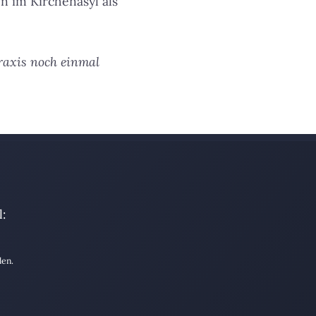
n im Kirchenasyl als
Praxis noch einmal
:
den.