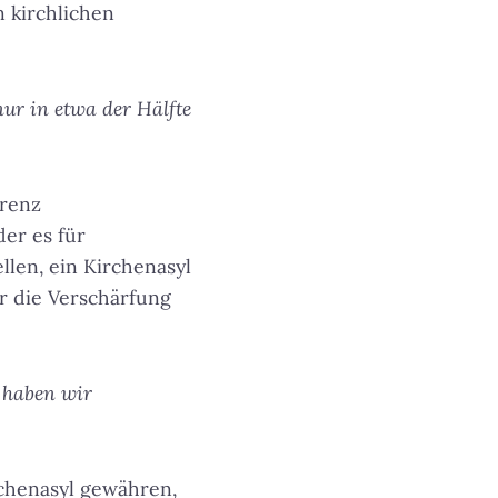
n kirchlichen
ur in etwa der Hälfte
erenz
der es für
llen, ein Kirchenasyl
ür die Verschärfung
 haben wir
rchenasyl gewähren,