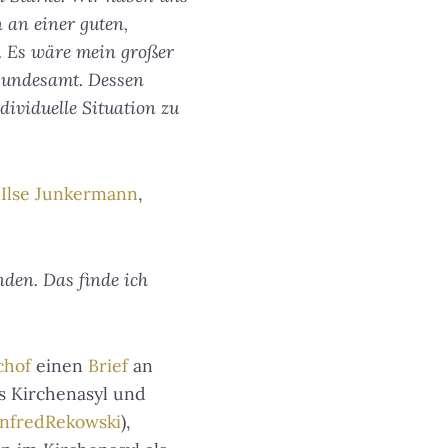
n an einer guten,
t. Es wäre mein großer
 Bundesamt. Dessen
ividuelle Situation zu
 Ilse Junkermann
,
nden. Das finde ich
chof
einen
Brief
an
as Kirchenasyl und
nfredRekowski
),