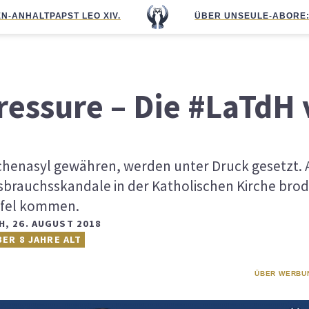
N-ANHALT
PAPST LEO XIV.
ÜBER UNS
EULE-ABO
RE
ressure – Die #LaTdH
chenasyl gewähren, werden unter Druck gesetzt.
sbrauchsskandale in der Katholischen Kirche brode
ifel kommen.
H
,
26. AUGUST 2018
BER 8 JAHRE ALT
ÜBER WERBU