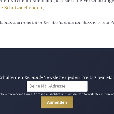
chen Kirche im Rheinland, kritisiert die Verschärfunge
die Schutzsuchenden
„:
chenasyl erinnert den Rechtsstaat daran, dass er seine 
Erhalte den
Re:mind
-Newsletter jeden Freitag per Mail
 benutzen deine Email-Adresse ausschließlich, um dir den Newsletter zuzusen