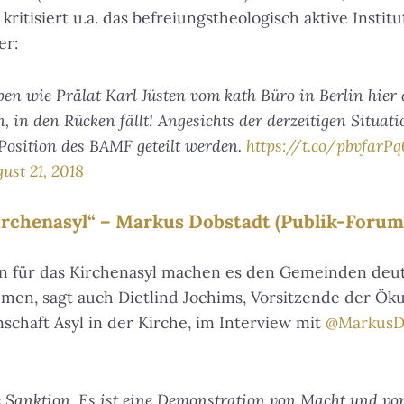
 kritisiert u.a. das befreiungstheologisch aktive Instit
er:
uben wie Prälat Karl Jüsten vom kath Büro in Berlin hie
n, in den Rücken fällt! Angesichts der derzeitigen Situa
 Position des BAMF geteilt werden.
https://t.co/pbvfarPq
ust 21, 2018
rchenasyl“ – Markus Dobstadt (Publik-Forum
ln für das Kirchenasyl machen es den Gemeinden deut
hmen, sagt auch Dietlind Jochims, Vorsitzende der Ö
chaft Asyl in der Kirche, im Interview mit
@MarkusD
ne Sanktion. Es ist eine Demonstration von Macht und v