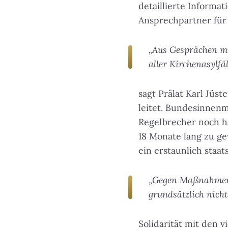
detaillierte Informa
Ansprechpartner für
„Aus Gesprächen mi
aller Kirchenasylfä
sagt Prälat Karl Jüs
leitet. Bundesinnenm
Regelbrecher noch hä
18 Monate lang zu ge
ein erstaunlich staa
„Gegen Maßnahmen,
grundsätzlich nich
Solidarität mit den 