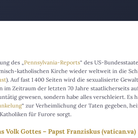
hung des „
Pennsylvania-Reports
“ des US-Bundesstaate
misch-katholischen Kirche wieder weltweit in die Schl
ust
). Auf fast 1 400 Seiten wird die sexualisierte Gewa
 im Zeitraum der letzten 70 Jahre staatlicherseits au
untätig gewesen, sondern habe alles verschleiert. Es 
unkelung
“ zur Verheimlichung der Taten gegeben, heiß
atholiken für Furore sorgt.
s Volk Gottes – Papst Franziskus (vatican.va)