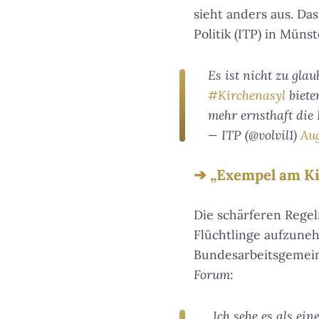
sieht anders aus. Das
Politik (ITP) in Münst
Es ist nicht zu gla
#Kirchenasyl
biete
mehr ernsthaft die
— ITP (@volvil1)
Aug
„Exempel am Ki
Die schärferen Rege
Flüchtlinge aufzune
Bundesarbeitsgemeins
Forum
:
„Ich sehe es als ei