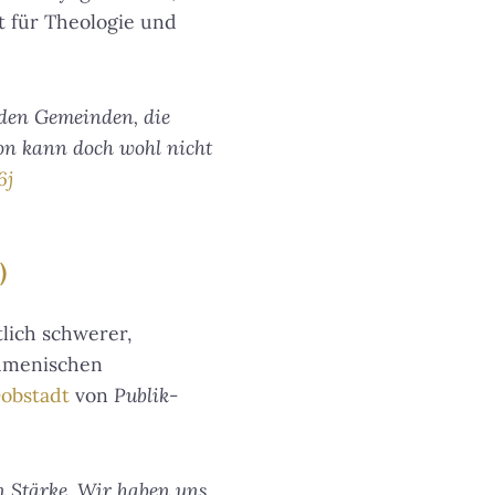
ut für Theologie und
r den Gemeinden, die
tion kann doch wohl nicht
6j
)
lich schwerer,
kumenischen
obstadt
von
Publik-
on Stärke. Wir haben uns