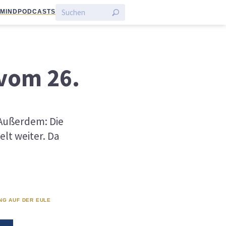
:MIND
PODCASTS
 vom 26.
 Außerdem: Die
lt weiter. Da
NG AUF DER EULE