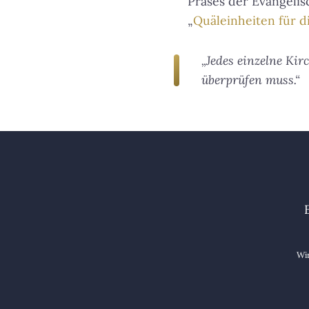
Präses der Evangelis
„
Quäleinheiten für 
„Jedes einzelne Kir
überprüfen muss.“
Wir