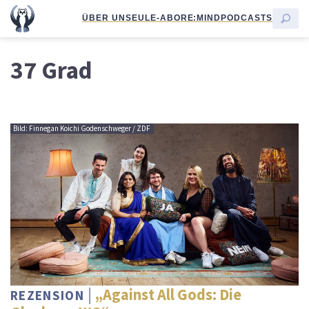
ÜBER UNS
EULE-ABO
RE:MIND
PODCASTS
37 Grad
Bild: Finnegan Koichi Godenschweger / ZDF
„Against All Gods: Die
REZENSION