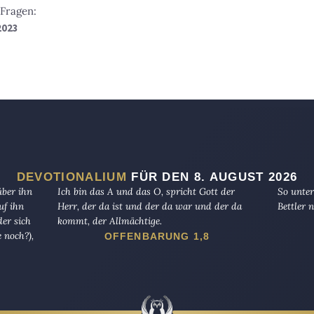
Fragen:
2023
DEVOTIONALIUM
FÜR DEN 8. AUGUST 2026
über ihn
Ich bin das A und das O, spricht Gott der
So unter
uf ihn
Herr, der da ist und der da war und der da
Bettler n
er sich
kommt, der Allmächtige.
 noch?),
OFFENBARUNG 1,8