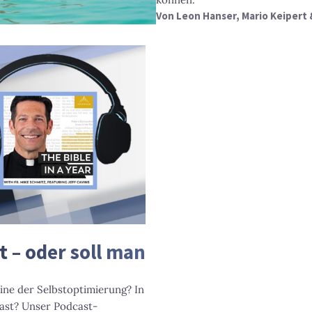
Von
Leon Hanser, Mario Keipert 
t – oder soll man
tine der Selbstoptimierung? In
cast? Unser Podcast-