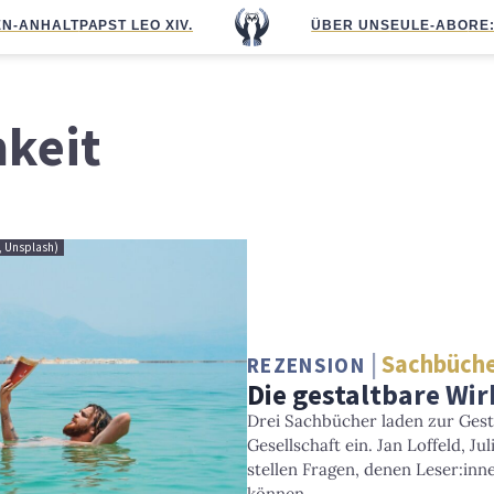
N-ANHALT
PAPST LEO XIV.
ÜBER UNS
EULE-ABO
RE
keit
a, Unsplash)
Sachbüche
REZENSION
Die gestaltbare Wir
Drei Sachbücher laden zur Gesta
Gesellschaft ein. Jan Loffeld, 
stellen Fragen, denen Leser:i
können.