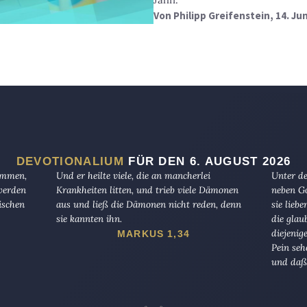
Von
Philipp Greifenstein
, 14. Ju
DEVOTIONALIUM
FÜR DEN 6. AUGUST 2026
kommen,
Und er heilte viele, die an mancherlei
Unter de
 werden
Krankheiten litten, und trieb viele Dämonen
neben Go
ischen
aus und ließ die Dämonen nicht reden, denn
sie lieb
sie kannten ihn.
die glau
diejenig
MARKUS 1,34
Pein seh
und daß 