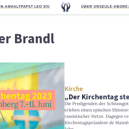
N-ANHALT
PAPST LEO XIV.
ÜBER UNS
EULE-ABO
RE
er Brandl
Kirche
„Der Kirchentag ste
Die Predigenden der Schlussgot
erleben einen epischen Shitstor
rassistischer Hetze. Dagegen v
Kirchentagspräsident de Maizi
Jahn.