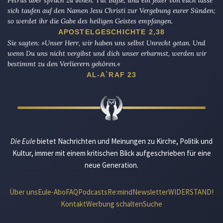
sich taufen auf den Namen Jesu Christi zur Vergebung eurer Sünden;
so werdet ihr die Gabe des heiligen Geistes empfangen.
APOSTELGESCHICHTE 2,38
Sie sagten: »Unser Herr, wir haben uns selbst Unrecht getan. Und
wenn Du uns nicht vergibst und dich unser erbarmst, werden wir
bestimmt zu den Verlierern gehören.«
AL-A`RAF 23
Die Eule
bietet Nachrichten und Meinungen zu Kirche, Politik und
Kultur, immer mit einem kritischen Blick aufgeschrieben für eine
neue Generation.
Über uns
Eule-Abo
FAQ
Podcasts
Re:mind
Newsletter
WIDERSTAND!
Kontakt
Werbung schalten
Suche