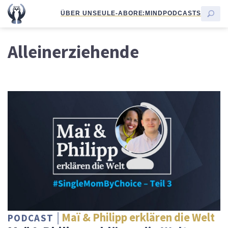
ÜBER UNS
EULE-ABO
RE:MIND
PODCASTS
Alleinerziehende
Maï & Philipp erklären die Welt
PODCAST