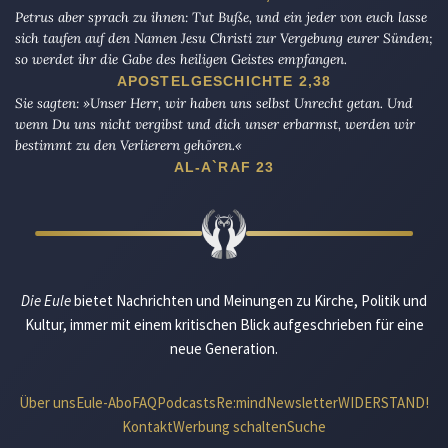
Petrus aber sprach zu ihnen: Tut Buße, und ein jeder von euch lasse
sich taufen auf den Namen Jesu Christi zur Vergebung eurer Sünden;
so werdet ihr die Gabe des heiligen Geistes empfangen.
APOSTELGESCHICHTE 2,38
Sie sagten: »Unser Herr, wir haben uns selbst Unrecht getan. Und
wenn Du uns nicht vergibst und dich unser erbarmst, werden wir
bestimmt zu den Verlierern gehören.«
AL-A`RAF 23
Die Eule
bietet Nachrichten und Meinungen zu Kirche, Politik und
Kultur, immer mit einem kritischen Blick aufgeschrieben für eine
neue Generation.
Über uns
Eule-Abo
FAQ
Podcasts
Re:mind
Newsletter
WIDERSTAND!
Kontakt
Werbung schalten
Suche