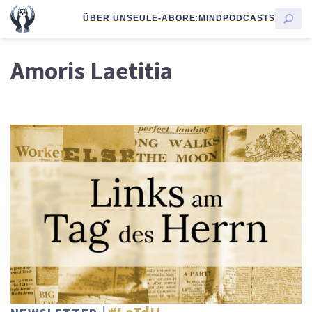
ÜBER UNS
EULE-ABO
RE:MIND
PODCASTS
Amoris Laetitia