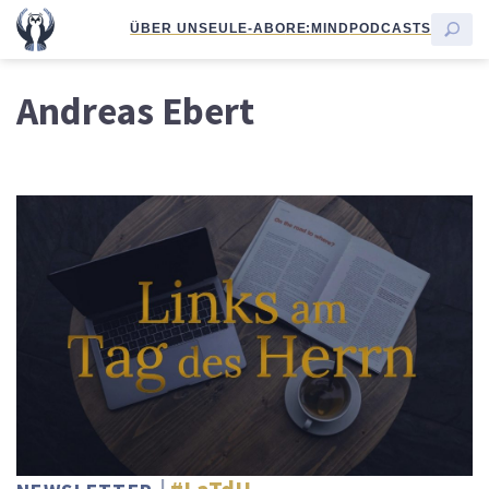
ÜBER UNS
EULE-ABO
RE:MIND
PODCASTS
Andreas Ebert