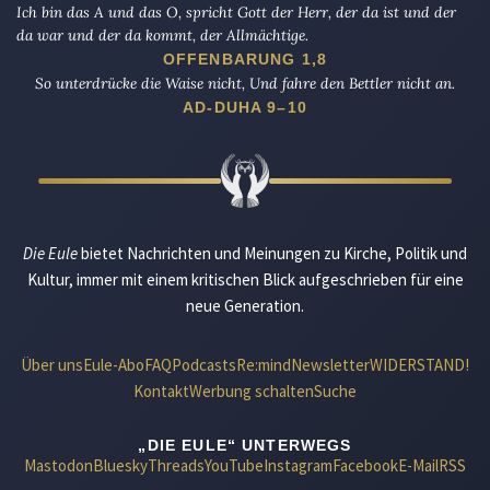
Ich bin das A und das O, spricht Gott der Herr, der da ist und der
da war und der da kommt, der Allmächtige.
OFFENBARUNG 1,8
So unterdrücke die Waise nicht, Und fahre den Bettler nicht an.
AD-DUHA 9–10
Die Eule
bietet Nachrichten und Meinungen zu Kirche, Politik und
Kultur, immer mit einem kritischen Blick aufgeschrieben für eine
neue Generation.
Über uns
Eule-Abo
FAQ
Podcasts
Re:mind
Newsletter
WIDERSTAND!
Kontakt
Werbung schalten
Suche
„DIE EULE“ UNTERWEGS
Mastodon
Bluesky
Threads
YouTube
Instagram
Facebook
E-Mail
RSS