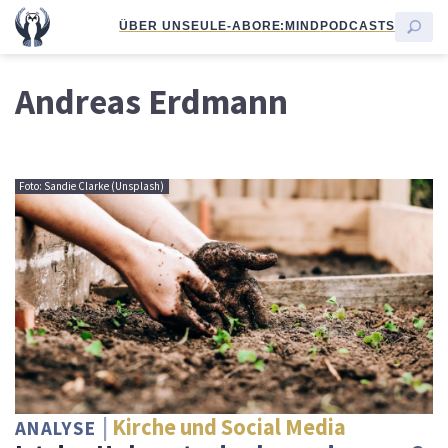
ÜBER UNS
EULE-ABO
RE:MIND
PODCASTS
Andreas Erdmann
Foto: Sandie Clarke (Unsplash)
Kirche und Social Media
ANALYSE