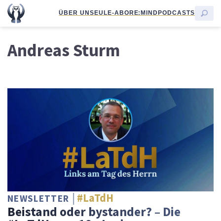
ÜBER UNS
EULE-ABO
RE:MIND
PODCASTS
Andreas Sturm
#LaTdH
NEWSLETTER
Beistand oder bystander? – Die