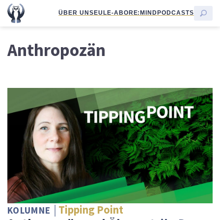
ÜBER UNS
EULE-ABO
RE:MIND
PODCASTS
Anthropozän
Tipping Point
KOLUMNE