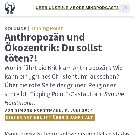
ÜBER UNS
EULE-ABO
RE:MIND
PODCASTS
Tipping Point
KOLUMNE
Anthropozän und
Ökozentrik: Du sollst
töten?!
Wohin führt die Kritik am Anthropozän? Wie
kann ein „grünes Christentum“ aussehen?
Über die rote Seite der grünen Religionen
schreibt „Tipping Point“-Gastautorin
Simone
Horstmann
.
VON
SIMONE HORSTMANN
,
3. JUNI 2024
DIESER ARTIKEL IST ÜBER 2 JAHRE ALT
Kaum etwas ist heute selbstverständlicher als das