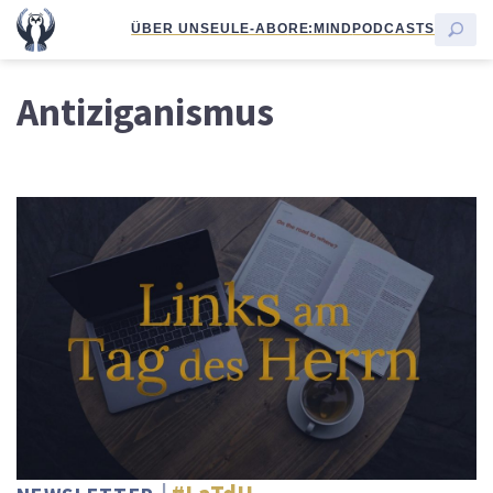
ÜBER UNS
EULE-ABO
RE:MIND
PODCASTS
Antiziganismus