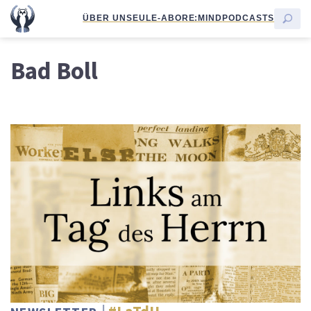
ÜBER UNS
EULE-ABO
RE:MIND
PODCASTS
Bad Boll