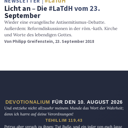
#LaTdH
NEWSLETTER
Licht an – Die #LaTdH vom 23.
September
Wieder eine evangelische Antisemitismus-Debatte.
Außerdem: Reformdiskussionen in der röm.-kath. Kirche
und Worte des lebendigen Gottes.
Von
Philipp Greifenstein
, 23. September 2018
DEVOTIONALIUM
FÜR DEN 10. AUGUST 2026
Und entziehe nicht allzusehr meinem Munde das Wort der Wahrheit;
denn ich harre auf deine Verordnungen!
TEHILLIM 119,43
Petrus aber sprach zu ihnen: Tut Buße, und ein jeder von euch lasse