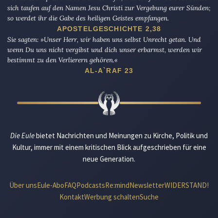
sich taufen auf den Namen Jesu Christi zur Vergebung eurer Sünden;
so werdet ihr die Gabe des heiligen Geistes empfangen.
APOSTELGESCHICHTE 2,38
Sie sagten: »Unser Herr, wir haben uns selbst Unrecht getan. Und
wenn Du uns nicht vergibst und dich unser erbarmst, werden wir
bestimmt zu den Verlierern gehören.«
AL-A`RAF 23
Die Eule
bietet Nachrichten und Meinungen zu Kirche, Politik und
Kultur, immer mit einem kritischen Blick aufgeschrieben für eine
neue Generation.
Über uns
Eule-Abo
FAQ
Podcasts
Re:mind
Newsletter
WIDERSTAND!
Kontakt
Werbung schalten
Suche