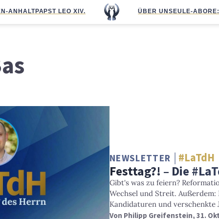
N-ANHALT
PAPST LEO XIV.
ÜBER UNS
EULE-ABO
RE
Bas
#LaTdH
NEWSLETTER
Festtag?! – Die #L
Gibt's was zu feiern? Reformat
Wechsel und Streit. Außerdem: E
Kandidaturen und verschenkte 
Von
Philipp Greifenstein
, 31. O