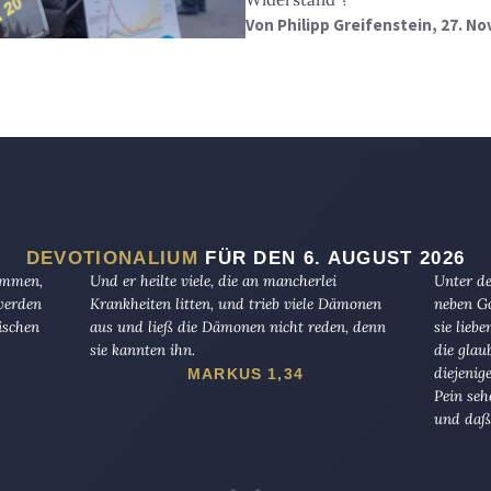
Von
Philipp Greifenstein
, 27. N
DEVOTIONALIUM
FÜR DEN 6. AUGUST 2026
kommen,
Und er heilte viele, die an mancherlei
Unter de
 werden
Krankheiten litten, und trieb viele Dämonen
neben Go
ischen
aus und ließ die Dämonen nicht reden, denn
sie lieb
sie kannten ihn.
die glau
diejenig
MARKUS 1,34
Pein seh
und daß 