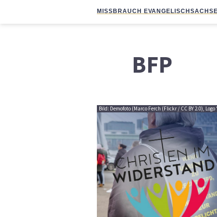
MISSBRAUCH EVANGELISCH
SACHSE
BFP
Bild: Demofoto (Marco Ferch (Flickr / CC BY 2.0), Lo