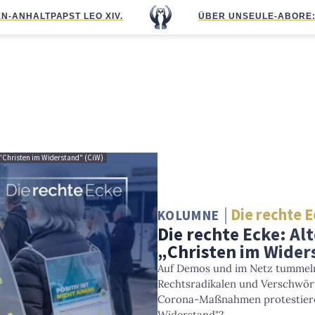
N-ANHALT
PAPST LEO XIV.
ÜBER UNS
EULE-ABO
RE
go "Christen im Widerstand" (CiW)
Die rechte 
KOLUMNE
Die rechte Ecke: Al
„Christen im Wider
Auf Demos und im Netz tummeln
Rechtsradikalen und Verschwör
Corona-Maßnahmen protestieren
Widerstand"?