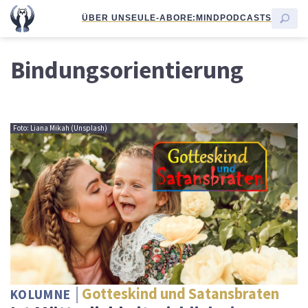
ÜBER UNS
EULE-ABO
RE:MIND
PODCASTS
Bindungsorientierung
Foto: Liana Mikah (Unsplash)
Gotteskind und Satansbraten
KOLUMNE