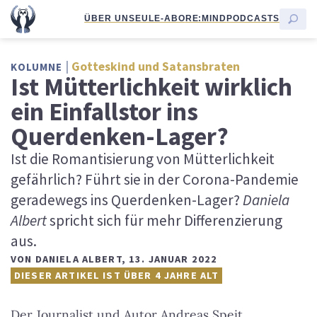
ÜBER UNS
EULE-ABO
RE:MIND
PODCASTS
Gotteskind und Satansbraten
KOLUMNE
Ist Mütterlichkeit wirklich
ein Einfallstor ins
Querdenken-Lager?
Ist die Romantisierung von Mütterlichkeit
gefährlich? Führt sie in der Corona-Pandemie
geradewegs ins Querdenken-Lager?
Daniela
Albert
spricht sich für mehr Differenzierung
aus.
VON
DANIELA ALBERT
,
13. JANUAR 2022
DIESER ARTIKEL IST ÜBER 4 JAHRE ALT
Der Journalist und Autor Andreas Speit