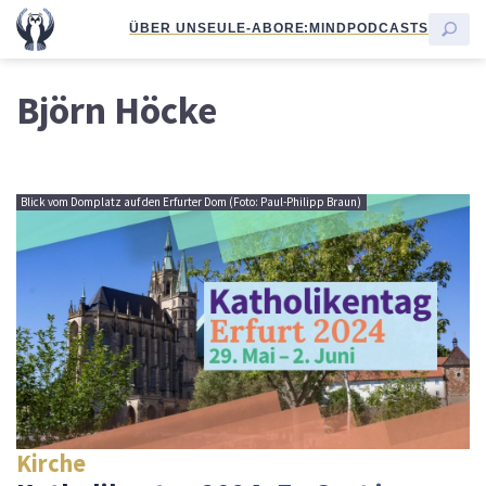
ÜBER UNS
EULE-ABO
RE:MIND
PODCASTS
Björn Höcke
Blick vom Domplatz auf den Erfurter Dom (Foto: Paul-Philipp Braun)
Kirche