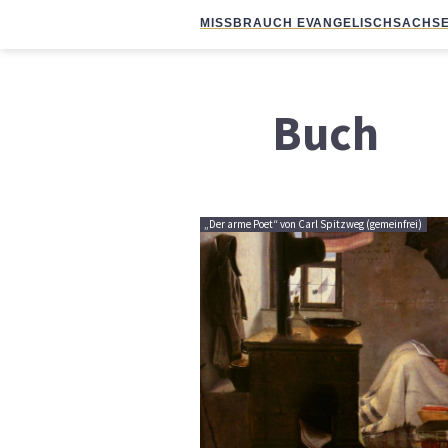
MISSBRAUCH EVANGELISCH
SACHSE
Buch
„Der arme Poet“ von Carl Spitzweg (gemeinfrei)