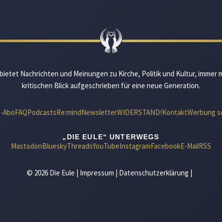
bietet Nachrichten und Meinungen zu Kirche, Politik und Kultur, immer 
kritischen Blick aufgeschrieben für eine neue Generation.
e-Abo
FAQ
Podcasts
Re:mind
Newsletter
WIDERSTAND!
Kontakt
Werbung s
„DIE EULE“ UNTERWEGS
Mastodon
Bluesky
Threads
YouTube
Instagram
Facebook
E-Mail
RSS
© 2026 Die Eule |
Impressum
|
Datenschutzerklärung
|