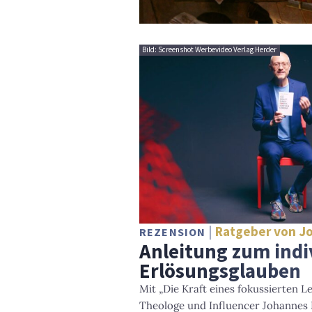
Bild: Screenshot Werbevideo Verlag Herder
Ratgeber von J
REZENSION
Anleitung zum indi
Erlösungsglauben
Mit „Die Kraft eines fokussierten L
Theologe und Influencer Johannes 