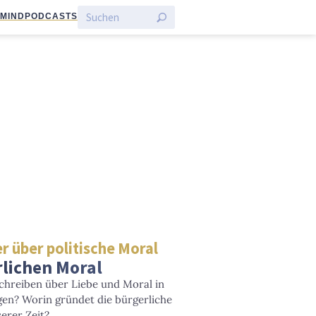
:MIND
PODCASTS
r über politische Moral
rlichen Moral
chreiben über Liebe und Moral in
gen? Worin gründet die bürgerliche
erer Zeit?