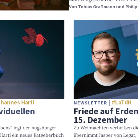
Von
Tobias Graßmann und Philip
ohannes Hartl
#LaTdH
NEWSLETTER
viduellen
Friede auf Erde
15. Dezember
ebens“ legt der Augsburger
Zu Weihnachten verheißen die
Hartl ein neues Ratgeberbuch
übernimmt Jasper von Legat, 