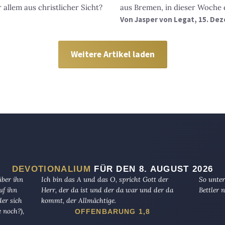
 allem aus christlicher Sicht?
aus Bremen, in dieser Woche
Von
Jasper von Legat
, 15. De
Weitere Artikel laden
DEVOTIONALIUM
FÜR DEN 8. AUGUST 2026
über ihn
Ich bin das A und das O, spricht Gott der
So unter
uf ihn
Herr, der da ist und der da war und der da
Bettler n
er sich
kommt, der Allmächtige.
 noch?),
OFFENBARUNG 1,8