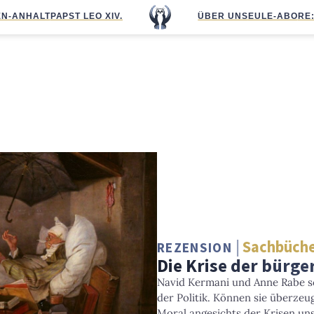
N-ANHALT
PAPST LEO XIV.
ÜBER UNS
EULE-ABO
RE
Sachbüche
REZENSION
Die Krise der bürge
Navid Kermani und Anne Rabe s
der Politik. Können sie überzeu
Moral angesichts der Krisen uns