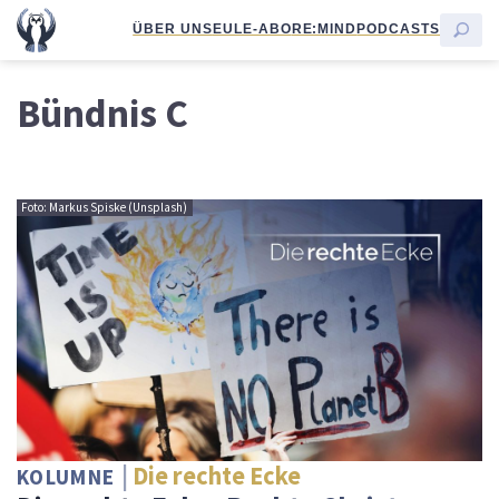
ÜBER UNS
EULE-ABO
RE:MIND
PODCASTS
Bündnis C
Foto: Markus Spiske (Unsplash)
Die rechte Ecke
KOLUMNE