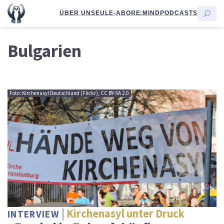
ÜBER UNS
EULE-ABO
RE:MIND
PODCASTS
Bulgarien
Foto: Kirchenasyl Deutschland (Flickr), CC BY-SA 2.0
Kirchenasyl unter Druck
INTERVIEW