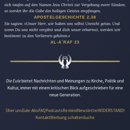
sich taufen auf den Namen Jesu Christi zur Vergebung eurer Sünden;
so werdet ihr die Gabe des heiligen Geistes empfangen.
APOSTELGESCHICHTE 2,38
Sie sagten: »Unser Herr, wir haben uns selbst Unrecht getan. Und
wenn Du uns nicht vergibst und dich unser erbarmst, werden wir
bestimmt zu den Verlierern gehören.«
AL-A`RAF 23
Die Eule
bietet Nachrichten und Meinungen zu Kirche, Politik und
Kultur, immer mit einem kritischen Blick aufgeschrieben für eine
neue Generation.
Über uns
Eule-Abo
FAQ
Podcasts
Re:mind
Newsletter
WIDERSTAND!
Kontakt
Werbung schalten
Suche