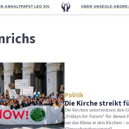
N-ANHALT
PAPST LEO XIV.
ÜBER UNS
EULE-ABO
RE
nrichs
Politik
Die Kirche streikt f
Die Kirchen unterstützen den G
„Fridays for Future“ für diesen 
um das Klima in den Kirchen - u
Klimaschutzbewegung?