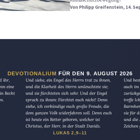
Von
Philipp Greifenstein
, 14. S
DEVOTIONALIUM
FÜR DEN 9. AUGUST 2026
 ihr,
Und siehe, ein Engel des Herrn trat zu ihnen,
Und best
enn eine
und die Klarheit des Herrn umleuchtete sie;
auch im 
in Recht
und sie fürchteten sich sehr. Und der Engel
zurückge
en.
sprach zu ihnen: Fürchtet euch nicht! Denn
treffe I
siehe, ich verkündige euch große Freude, die
Barmherz
dem ganzen Volk widerfahren soll. Denn euch
sie für 
ist heute ein Retter geboren, welcher ist
und die 
Christus, der Herr, in der Stadt Davids.
Zeichen 
LUKAS 2,9–11