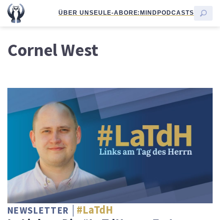
ÜBER UNS
EULE-ABO
RE:MIND
PODCASTS
Cornel West
#LaTdH
NEWSLETTER