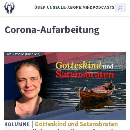
ÜBER UNS
EULE-ABO
RE:MIND
PODCASTS
Corona-Aufarbeitung
Foto: Vsevolod (Unsplash)
Gotteskind und Satansbraten
KOLUMNE