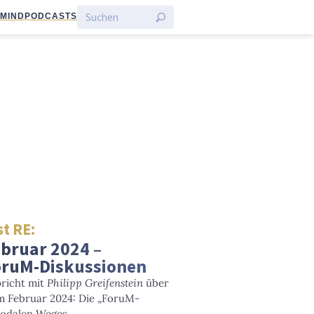
:MIND
PODCASTS
t RE:
ebruar 2024 –
oruM-Diskussionen
richt mit
Philipp Greifenstein
über
m Februar 2024: Die „ForuM-
nodalen Weges.