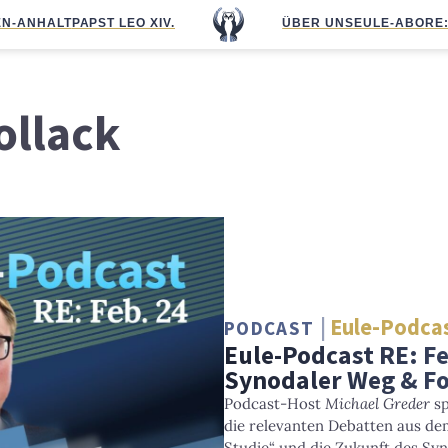
N-ANHALT
PAPST LEO XIV.
ÜBER UNS
EULE-ABO
RE
ollack
Eule-Podcas
PODCAST
Eule-Podcast RE: F
Synodaler Weg & F
Podcast-Host
Michael Greder
sp
die relevanten Debatten aus de
Studie“ und die Zukunft des Sy