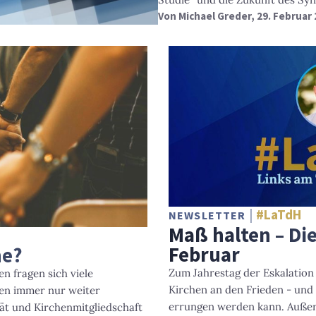
Von
Michael Greder
, 29. Februar
#LaTdH
NEWSLETTER
Maß halten – Di
Februar
he?
Zum Jahrestag der Eskalation
n fragen sich viele
Kirchen an den Frieden - und 
hen immer nur weiter
errungen werden kann. Außer
ät und Kirchenmitgliedschaft