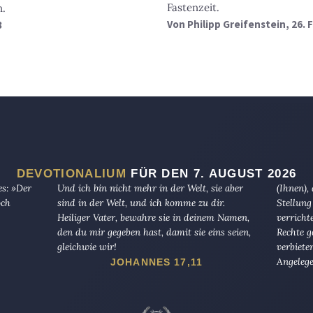
Fastenzeit.
n.
Von
Philipp Greifenstein
, 26.
3
DEVOTIONALIUM
FÜR DEN 7. AUGUST 2026
es: »Der
Und ich bin nicht mehr in der Welt, sie aber
(Ihnen),
och
sind in der Welt, und ich komme zu dir.
Stellung
Heiliger Vater, bewahre sie in deinem Namen,
verricht
den du mir gegeben hast, damit sie eins seien,
Rechte g
gleichwie wir!
verbiete
Angelege
JOHANNES 17,11