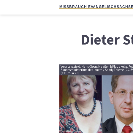
MISSBRAUCH EVANGELISCH
SACHSE
Dieter S
Vera Lengsfeld, Hans-Georg Maaßen & Klaus Kelle, Fotos
Bundesministerium des Innern / Sandy Thieme (CC BY
(CC BY-SA 2.0)