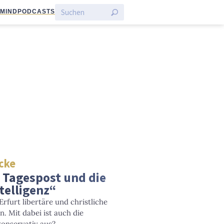
:MIND
PODCASTS
Ecke
e Tagespost und die
elligenz“
rfurt libertäre und christliche
. Mit dabei ist auch die
 konservativ aus?