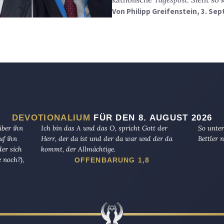
Von
Philipp Greifenstein
, 3. Se
DEVOTIONALIUM
FÜR DEN 8. AUGUST 2026
über ihn
Ich bin das A und das O, spricht Gott der
So unter
uf ihn
Herr, der da ist und der da war und der da
Bettler n
er sich
kommt, der Allmächtige.
 noch?),
OFFENBARUNG 1,8