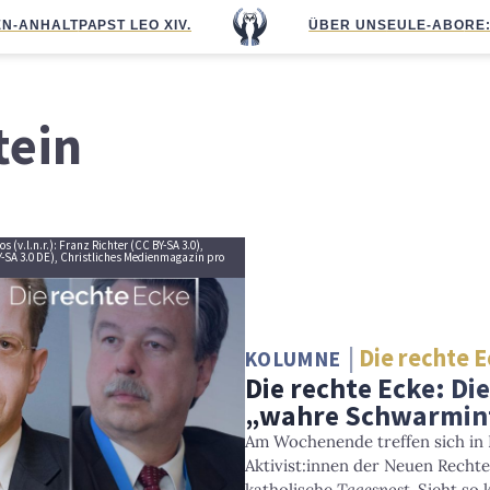
N-ANHALT
PAPST LEO XIV.
ÜBER UNS
EULE-ABO
RE
tein
 (v.l.n.r.): Franz Richter (CC BY-SA 3.0),
-SA 3.0 DE), Christliches Medienmagazin pro
Die rechte 
KOLUMNE
Die rechte Ecke: Di
„wahre Schwarmint
Am Wochenende treffen sich in E
Aktivist:innen der Neuen Rechten
katholische
Tagespost
. Sieht so