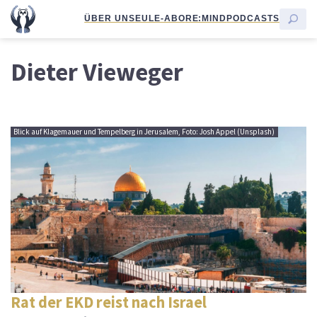
ÜBER UNS
EULE-ABO
RE:MIND
PODCASTS
Dieter Vieweger
Blick auf Klagemauer und Tempelberg in Jerusalem, Foto: Josh Appel (Unsplash)
Rat der EKD reist nach Israel