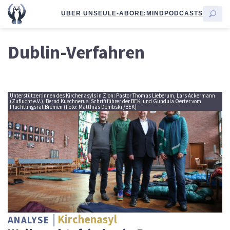
ÜBER UNS
EULE-ABO
RE:MIND
PODCASTS
Dublin-Verfahren
Unterstützer:innen des Kirchenasyls in Zion: Pastor Thomas Lieberum, Lars Ackermann
(Zuflucht e.V.), Bernd Kuschnerus, Schriftführer der BEK, und Gundula Oerter vom
Flüchtlingsrat Bremen (Foto: Matthias Dembski /BEK)
Kirchenasyl
ANALYSE