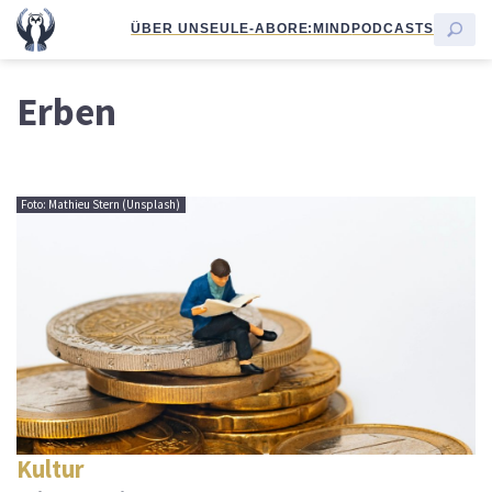
ÜBER UNS
EULE-ABO
RE:MIND
PODCASTS
Erben
Foto: Mathieu Stern (Unsplash)
Kultur