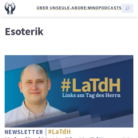
ÜBER UNS
EULE-ABO
RE:MIND
PODCASTS
Esoterik
#LaTdH
NEWSLETTER