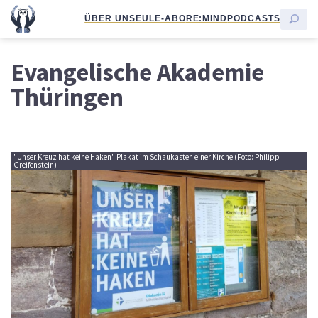
ÜBER UNS
EULE-ABO
RE:MIND
PODCASTS
Evangelische Akademie
Thüringen
"Unser Kreuz hat keine Haken" Plakat im Schaukasten einer Kirche (Foto: Philipp
Greifenstein)