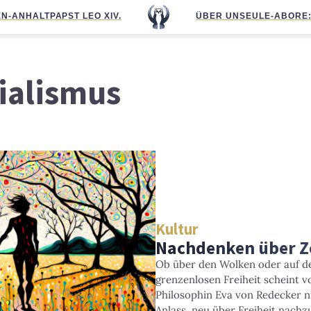
N-ANHALT
PAPST LEO XIV.
ÜBER UNS
EULE-ABO
RE
ialismus
Kultur
Nachdenken über Ze
Ob über den Wolken oder auf d
grenzenlosen Freiheit scheint v
Philosophin Eva von Redecker ni
Anlass, neu über Freiheit nach