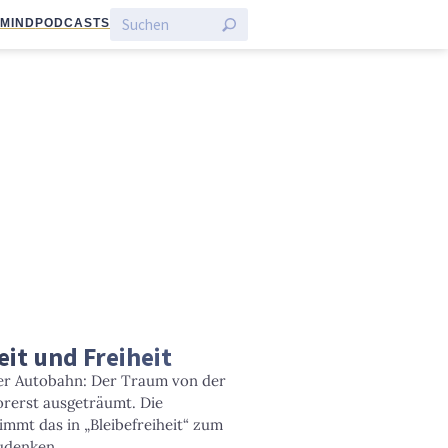
:MIND
PODCASTS
it und Freiheit
er Autobahn: Der Traum von der
orerst ausgeträumt. Die
mmt das in „Bleibefreiheit“ zum
zudenken.