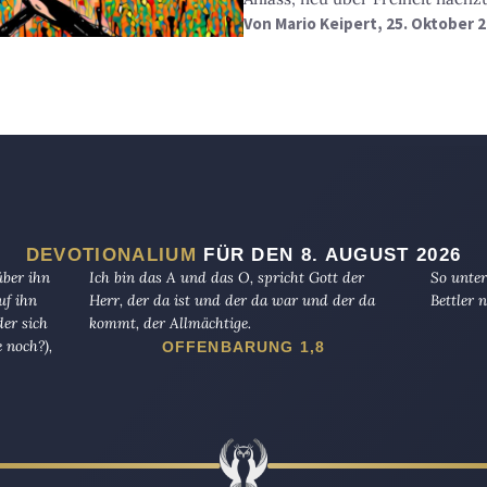
Von
Mario Keipert
, 25. Oktober 
DEVOTIONALIUM
FÜR DEN 8. AUGUST 2026
über ihn
Ich bin das A und das O, spricht Gott der
So unter
uf ihn
Herr, der da ist und der da war und der da
Bettler n
er sich
kommt, der Allmächtige.
 noch?),
OFFENBARUNG 1,8