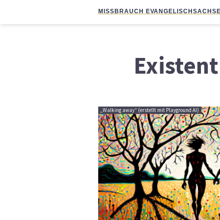
MISSBRAUCH EVANGELISCH
SACHSE
Existent
„Walking away“ (erstellt mit Playground AI)