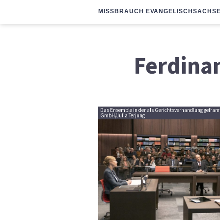
MISSBRAUCH EVANGELISCH
SACHSE
Ferdina
Das Ensemble in der als Gerichtsverhandlung gefram
GmbH/Julia Terjung