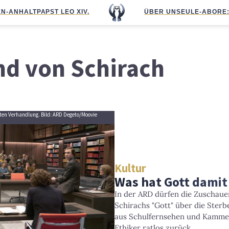
N-ANHALT
PAPST LEO XIV.
ÜBER UNS
EULE-ABO
RE
nd von Schirach
ten Verhandlung. Bild: ARD Degeto/Moovie
Kultur
Was hat Gott damit
In der ARD dürfen die Zuschaue
Schirachs "Gott" über die Sterb
aus Schulfernsehen und Kammer
Ethiker ratlos zurück.