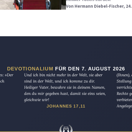
Von
Hermann Diebel-Fischer
, 2
DEVOTIONALIUM
FÜR DEN 7. AUGUST 2026
es: »Der
Und ich bin nicht mehr in der Welt, sie aber
(Ihnen),
och
sind in der Welt, und ich komme zu dir.
Stellung
Heiliger Vater, bewahre sie in deinem Namen,
verricht
den du mir gegeben hast, damit sie eins seien,
Rechte g
gleichwie wir!
verbiete
Angelege
JOHANNES 17,11