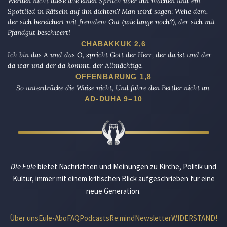
Werden nicht diese alle einen Spruch über ihn machen und ein
Spottlied in Rätseln auf ihn dichten? Man wird sagen: Wehe dem,
der sich bereichert mit fremdem Gut (wie lange noch?), der sich mit
Pfandgut beschwert!
CHABAKKUK 2,6
Ich bin das A und das O, spricht Gott der Herr, der da ist und der
da war und der da kommt, der Allmächtige.
OFFENBARUNG 1,8
So unterdrücke die Waise nicht, Und fahre den Bettler nicht an.
AD-DUHA 9–10
Die Eule
bietet Nachrichten und Meinungen zu Kirche, Politik und
Kultur, immer mit einem kritischen Blick aufgeschrieben für eine
neue Generation.
Über uns
Eule-Abo
FAQ
Podcasts
Re:mind
Newsletter
WIDERSTAND!