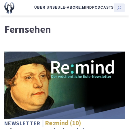
ÜBER UNS
EULE-ABO
RE:MIND
PODCASTS
Fernsehen
Re:mind (10)
NEWSLETTER