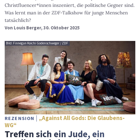
Christfluencer*innen inszeniert, die politische Gegner sind.
Was lernt man in der
ZDF
-Talkshow für junge Menschen
tatsächlich?
Von
Louis Berger
, 30. Oktober 2025
Bild: Finnegan Koichi Godenschweger / ZDF
„Against All Gods: Die Glaubens-
REZENSION
WG“
Treffen sich ein Jude, ein